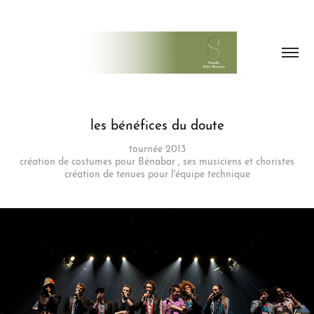
les bénéfices du doute
tournée 2013
création de costumes pour Bénabar , ses musiciens et choristes